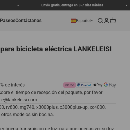
Envío gratis, entrega en 3-7 días hábiles
 Paseos
Contáctanos
Buscar
Iniciar sesión
Carrito
Español
 para bicicleta eléctrica LANKELEISI
rta
0% de interés
obre el tiempo de recepción del paquete, por favor
ice@lankeleisi.com
0, rv800, mg740, x3000plus, x3000plus-up, xc4000,
 otros modelos sin bocina.
 y buena transmisión de luz, para que puedas ver su luz