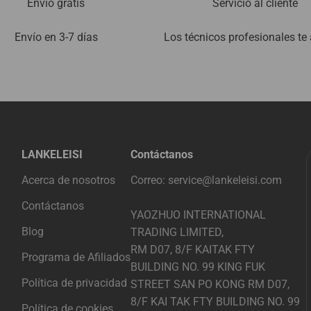
Envío gratis
Servicio al cliente
Envío en 3-7 días
Los técnicos profesionales te
LANKELEISI
Contáctanos
Acerca de nosotros
Correo: service@lankeleisi.com
Contáctanos
YAOZHUO INTERNATIONAL
Blog
TRADING LIMITED,
RM D07, 8/F KAITAK FTY
Programa de Afiliados
BUILDING NO. 99 KING FUK
Política de privacidad
STREET SAN PO KONG RM D07,
8/F KAI TAK FTY BUILDING NO. 99
Política de cookies