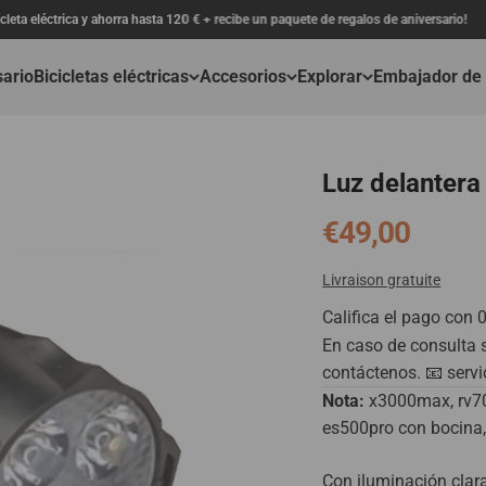
trica y ahorra hasta 120 € + recibe un paquete de regalos de aniversario!
sario
Bicicletas eléctricas
Accesorios
Explorar
Embajador de
Luz delantera
Precio de ofe
€49,00
Livraison gratuite
Califica el pago con 
En caso de consulta s
contáctenos. 📧 serv
Nota:
x3000max, rv70
es500pro con bocina,
Con iluminación clara