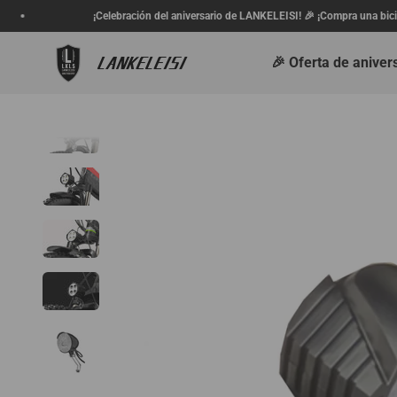
Ir al contenido
¡Celebración del aniversario de LANKELEISI! 🎉 ¡Compra una bicicleta eléc
lankeleisi.eu
🎉 Oferta de aniver