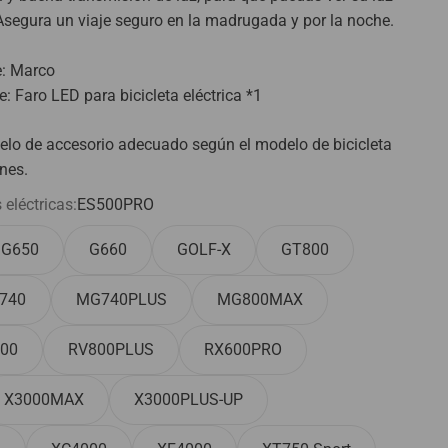
Asegura un viaje seguro en la madrugada y por la noche.
e: Marco
: Faro LED para bicicleta eléctrica *1
lo de accesorio adecuado según el modelo de bicicleta
ones.
 eléctricas:
ES500PRO
G650
G660
GOLF-X
GT800
740
MG740PLUS
MG800MAX
00
RV800PLUS
RX600PRO
X3000MAX
X3000PLUS-UP