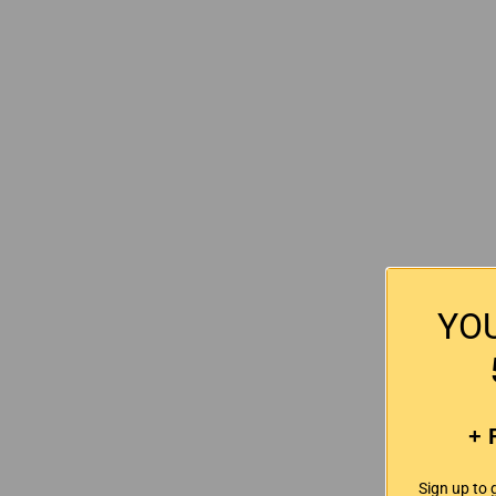
YO
+ 
Sign up to 