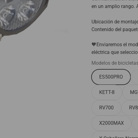
en un amplio rango. 
Ubicación de montaj
Contenido del paquete
🧡Enviaremos el mode
eléctrica que selecci
Modelos de bicicletas
ES500PRO
KETT-8
MG
RV700
RV8
X2000MAX