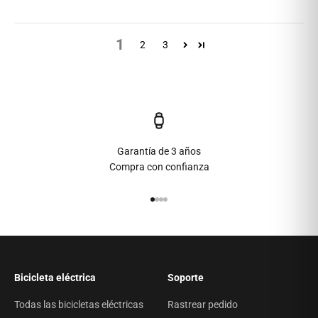
1
2
3
Garantía de 3 años
Compra con confianza
Ir al artículo 1
Ir al artículo 2
Ir al artículo 3
Ir al artículo 4
Bicicleta eléctrica
Soporte
Todas las bicicletas eléctricas
Rastrear pedido