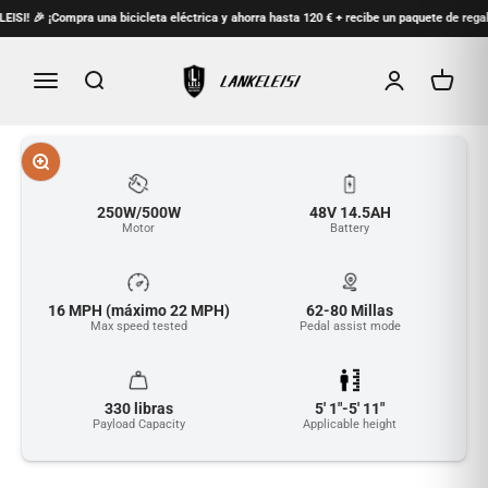
Ir al contenido
¡Compra una bicicleta eléctrica y ahorra hasta 120 € + recibe un paquete de regalos de ani
lankeleisi.eu
Menú
Buscar
Iniciar sesión
Carrito
Ir al artículo 1
Ir al artículo 2
Ir al artículo 3
Ir al artículo 4
Ir al artículo 5
Ir al artículo 6
Ir al artículo 7
Ir al artículo 8
Ir al artículo 9
Ir al artículo 10
Ir al artículo 11
Ir al artículo 12
Zoom
250W/500W
48V 14.5AH
Motor
Battery
16 MPH (máximo 22 MPH)
62-80 Millas
Max speed tested
Pedal assist mode
330 libras
5' 1"-5' 11"
Payload Capacity
Applicable height