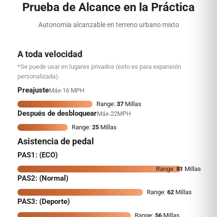
Prueba de Alcance en la Práctica
Autonomía alcanzable en terreno urbano mixto
A toda velocidad
*Se puede usar en lugares privados (esto es para expansión
personalizada).
Preajuste
Máx-16 MPH
Range:
37
Millas
Después de desbloquear
Máx-22MPH
Range:
25
Millas
Asistencia de pedal
PAS1: (ECO)
Range:
81
Millas
PAS2: (Normal)
Range:
62
Millas
PAS3: (Deporte)
Range:
56
Millas