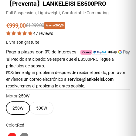
【Preventa】LANKELEISI ES500PRO
Full-Suspension, Lightweight, Comfortable Commuting
Precio de oferta
€999,00
Precio normal
€1.299,00
Ahorra €300,00
47 reviews
Livraison gratuite
Pago a plazos con 0% de intereses
🚨 Pedido anticipado: Se espera que el ES500PRO llegue a
principios de agosto.
📧Si tiene algún problema después de recibir el pedido, por favor
envíenos un correo electrónico a
service@lankeleisi.com
,
resolveremos el problema lo antes posible.
Motor:
250W
250W
500W
Color:
Red