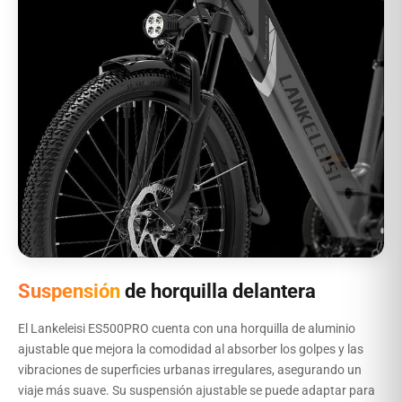
Suspensión
de horquilla delantera
El Lankeleisi ES500PRO cuenta con una horquilla de aluminio
ajustable que mejora la comodidad al absorber los golpes y las
vibraciones de superficies urbanas irregulares, asegurando un
viaje más suave. Su suspensión ajustable se puede adaptar para