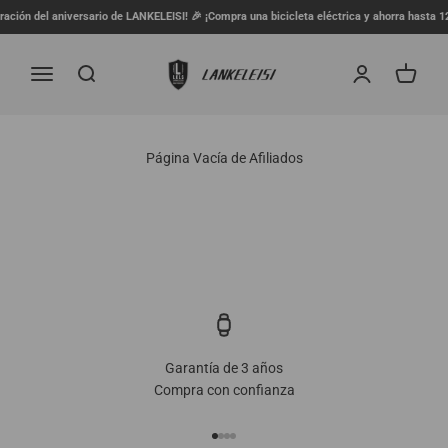
Ir al contenido
ción del aniversario de LANKELEISI! 🎉 ¡Compra una bicicleta eléctrica y ahorra hasta 120
lankeleisi.eu
Menú
Buscar
Iniciar sesión
Carrito
Página Vacía de Afiliados
Garantía de 3 años
Compra con confianza
Ir al artículo 1
Ir al artículo 2
Ir al artículo 3
Ir al artículo 4