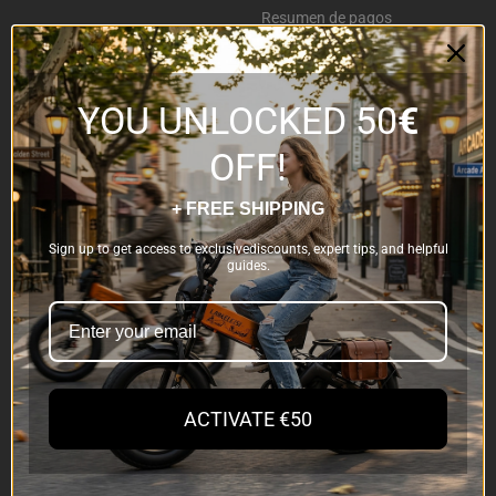
Resumen de pagos
Lankeleisi ES500PRO
Accesorios
YOU UNLOCKED 50
€
OFF!
LANKELEISI
Acerca de nosotros
+ FREE SHIPPING
Contáctanos
Sign up to get access to exclusivediscounts, expert tips, and helpful
guides.
Blog
Programa de Afiliados
Política de privacidad
Política de cookies
ACTIVATE €50
Embajador de Paseos