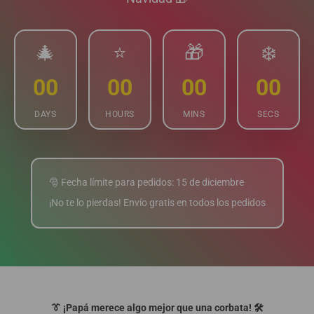
🎄
⭐
🎁
❄️
00
00
00
00
DAYS
HOURS
MINS
SECS
🎅 Fecha límite para pedidos: 15 de diciembre
¡No te lo pierdas! Envío gratis en todos los pedidos
👔 ¡Papá merece algo mejor que una corbata! 🛠️