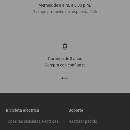
viernes: de 8 a.m. a 8:30 p.m.
Tiempo promedio de respuesta: 24h
Garantía de 3 años
Compra con confianza
Ir al artículo 1
Ir al artículo 2
Ir al artículo 3
Ir al artículo 4
Bicicleta eléctrica
Soporte
Todas las bicicletas eléctricas
Rastrear pedido