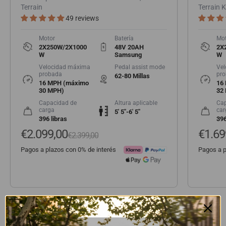
Terrain
Terrain 
49 reviews
Motor
Batería
Mot
2X250W/2X1000
48V 20AH
2X
W
Samsung
W
Velocidad máxima
Pedal assist mode
Vel
probada
pr
62-80 Millas
16 MPH (máximo
16
30 MPH)
32
Capacidad de
Altura aplicable
Cap
carga
car
5' 5"-6' 5"
396 libras
396
Precio de oferta
€2.099,00
Preci
€1.69
Precio normal
€2.399,00
Pagos a plazos con 0% de interés
Pagos a p
Preguntas Frecuentes