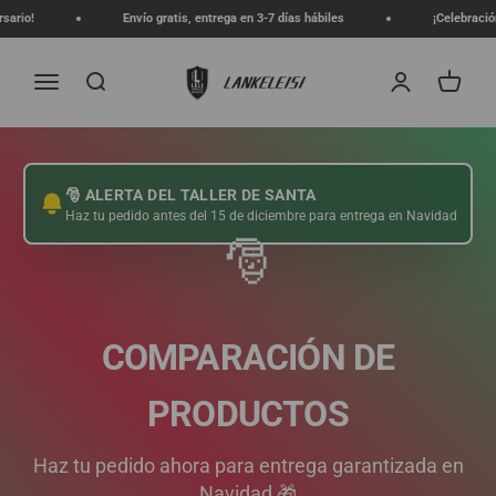
Ir al contenido
o!
Envío gratis, entrega en 3-7 días hábiles
¡Celebración del
lankeleisi.eu
Menú
Buscar
Iniciar sesión
Carrito
🎅 ALERTA DEL TALLER DE SANTA
Haz tu pedido antes del 15 de diciembre para entrega en Navidad
🎅
⭐
⭐
⭐
⭐
⭐
⭐
⭐
⭐
⭐
⭐
⭐
⭐
⭐
⭐
⭐
⭐
⭐
⭐
⭐
⭐
COMPARACIÓN DE
PRODUCTOS
Haz tu pedido ahora para entrega garantizada en
Navidad 🎁