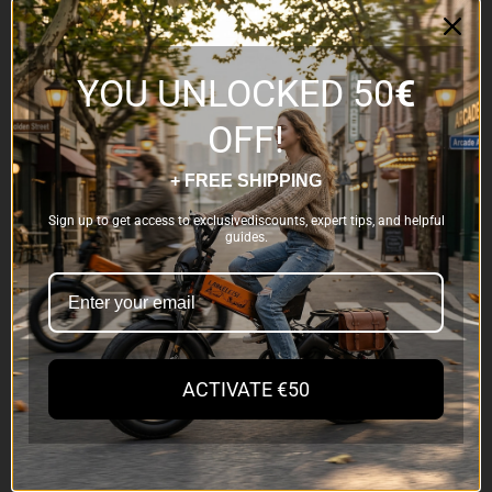
Accesorios
YOU UNLOCKED 50
€
LANKELEISI
OFF!
Acerca de nosotros
+ FREE SHIPPING
Contáctanos
Sign up to get access to exclusivediscounts, expert tips, and helpful
Blog
guides.
Programa de Afiliados
Política de privacidad
Política de cookies
Embajador de Paseos
ACTIVATE €50
Contáctanos