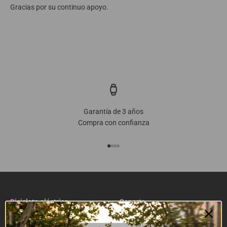
Gracias por su continuo apoyo.
Garantía de 3 años
Compra con confianza
Ir al artículo 1
Ir al artículo 2
Ir al artículo 3
Ir al artículo 4
Bicicleta eléctrica
Soporte
Todas las bicicletas eléctricas
Rastrear pedido