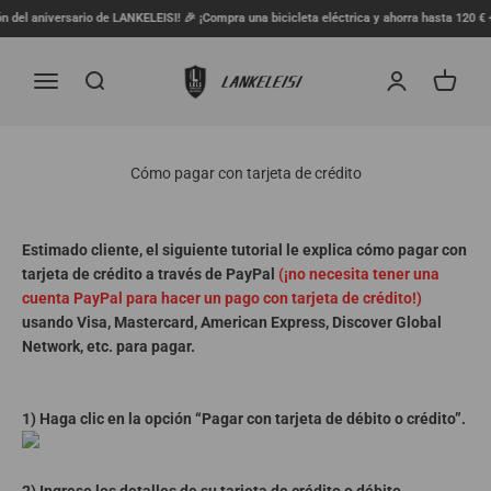
Ir al contenido
 del aniversario de LANKELEISI! 🎉 ¡Compra una bicicleta eléctrica y ahorra hasta 120 € + 
lankeleisi.eu
Menú
Buscar
Iniciar sesión
Carrito
Cómo pagar con tarjeta de crédito
Estimado cliente, el siguiente tutorial le explica cómo pagar con
tarjeta de crédito a través de PayPal
(¡no necesita tener una
cuenta PayPal para hacer un pago con tarjeta de crédito!)
usando Visa, Mastercard, American Express, Discover Global
Network, etc. para pagar.
1) Haga clic en la opción “Pagar con tarjeta de débito o crédito”.
2) Ingrese los detalles de su tarjeta de crédito o débito