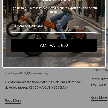
Compartir
Sign up to get access to exclusivediscounts, expert tips, and helpful
guides.
Puede que te interese
ACTIVATE €50
20 oct 20
28 ago 2024
Lankeleisi.blog
Cómo proteg
El enfrentamiento final entre las bicicletas eléctricas
eléctrica en
de doble motor: X3000MAX VS X2000MAX
Read More
Read More