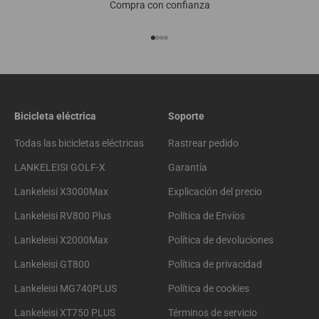
Compra con confianza
Ir al artículo 1
Ir al artículo 2
Ir al artículo 3
Ir al artículo 4
Bicicleta eléctrica
Soporte
Todas las bicicletas eléctricas
Rastrear pedido
LANKELEISI GOLF-X
Garantía
Lankeleisi X3000Max
Explicación del precio
Lankeleisi RV800 Plus
Política de Envíos
Lankeleisi X2000Max
Política de devoluciones
Lankeleisi GT800
Política de privacidad
Lankeleisi MG740PLUS
Política de cookies
Lankeleisi XT750 PLUS
Términos de servicio