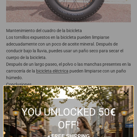
Mantenimiento del cuadro de la bicicleta
Los tornillos expuestos en la bicicleta pueden limpiarse
adecuadamente con un poco de aceite mineral. Después de
conducir bajo la lluvia, puedes usar un paño seco para secar el
cuerpo de la bicicleta.
Después de un largo paseo, el polvo o las manchas presentes en la
carrocería de la
bicicleta eléctrica
pueden limpiarse con un paño
húmedo.
Conclusiones
Dominar estos consejos básicos para el mantenimiento de las e-
bikes puede realmente prolongar la vida de tu bicicleta. Ahora
puedes comenzar la aventura con Lankeleisi. No olvides seguir a
YOU UNLOCKED 50
€
Lankeleisi, te proporcionaremos regularmente la información más
reciente relacionada con las e-bikes.
OFF!
+ FREE SHIPPING