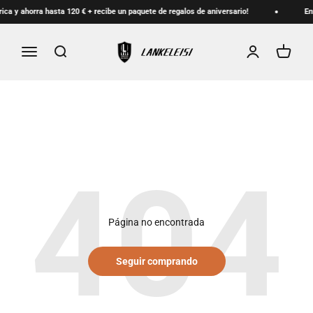
Ir al contenido
ca y ahorra hasta 120 € + recibe un paquete de regalos de aniversario!
Enví
lankeleisi.eu
Menú
Buscar
Iniciar sesión
Carrito
Página no encontrada
Seguir comprando