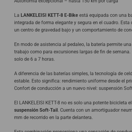
Autonomía excepcional – hasta 150 km por carga
La
LANKELEISI KETT-8 E-Bike
está equipada con una bat
integrada de forma elegante y segura en el cuadro. Esta
un centro de gravedad bajo y un comportamiento de con
En modo de asistencia al pedaleo, la batería permite una
trabajo como para excursiones largas de fin de semana. 
solo de 6 a 7 horas.
A diferencia de las baterías simples, la tecnología de 
estable. Esto significa: rendimiento uniforme desde el pri
Confort de conducción a un nuevo nivel: suspensión Sof
El LANKELEISI KETT-8 no es solo una potente bicicleta e
suspensión Soft-Tail
. Cuenta con un amortiguador neumá
mm de recorrido en la parte delantera.
Esta combinación proporciona una sensación de conducc