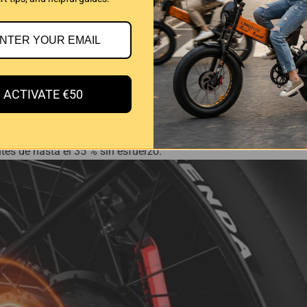
uilibrio ideal entre estabilidad, agarre y comodidad de rodadu
mucho más eficientes que los de Fatbike, perfectos para ciudad
ACTIVATE €50
0 W, alcanza una impresionante potencia máxima de hasta 1130
tes de hasta el 35 % sin esfuerzo.