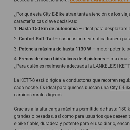
¿Por qué esta City E-Bike atrae tanta atención de los via
características clave decisivas:
Hasta 150 km de autonomía
– ideal para desplazamien
Confort Soft-Tail
– suspensión neumática trasera para
Potencia máxima de hasta 1130 W
– motor potente pa
Frenos de disco hidráulicos de 4 pistones
– máxima se
¿Para quién es realmente adecuada la LANKELEISI KETT
La KETT-8 está dirigida a conductores que recorren regula
cada noche. Es ideal para quienes buscan una
City E-Bik
caminos rurales ligeros.
Gracias a la alta carga máxima permitida de hasta 180 k
grandes o pesadas, así como para usuarios que deseen tr
e-bike fiable, duradera y potente para el uso diario, encon