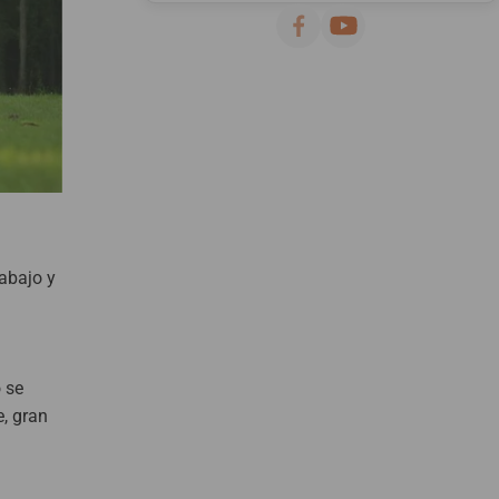
rabajo y
 se
, gran