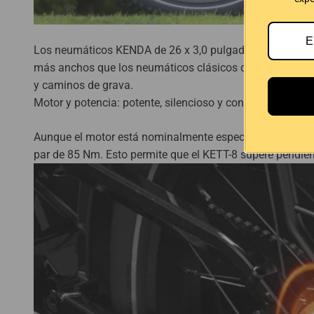
Los neumáticos KENDA de 26 x 3,0 pulgadas ofrecen un eq
más anchos que los neumáticos clásicos de ciudad, pero 
y caminos de grava.
Motor y potencia: potente, silencioso y controlado
Aunque el motor está nominalmente especificado en 25
par de 85 Nm. Esto permite que el KETT-8 supere pendien