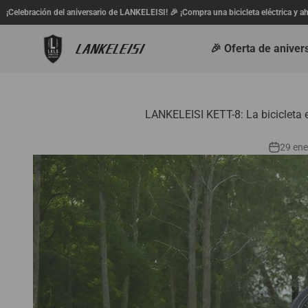
Ir al contenido
rio de LANKELEISI! 🎉 ¡Compra una bicicleta eléctrica y ahorra hasta 120 € + recibe u
lankeleisi.eu
🎉 Oferta de aniver
LANKELEISI KETT-8: La bicicleta
29 ene