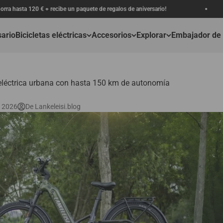
n paquete de regalos de aniversario!
Envío gratis, entre
sario
Bicicletas eléctricas
Accesorios
Explorar
Embajador de
 eléctrica urbana con hasta 150 km de autonomía
 2026
De Lankeleisi.blog