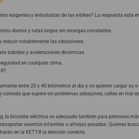
jeros exigentes y entusiastas de las e-bikes? La respuesta está e
tos diarios y rutas largas sin recargas constantes.
 reducir notablemente las vibraciones.
ra subidas y aceleraciones dinámicas.
guridad en cualquier clima.
-8?
rmente entre 20 y 40 kilómetros al día y no quieren cargar su e-
e
cómoda que supere sin problemas adoquines, calles en mal e
g, la bicicleta eléctrica es adecuada también para personas má
ansportar asientos infantiles o alforjas pesadas. Quienes bus
trarán en la KETT-8 la elección correcta.