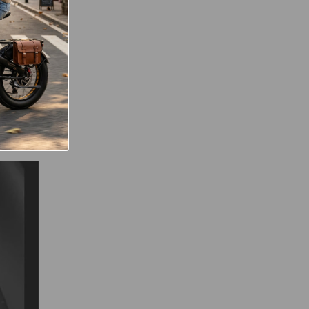
ra. Son
, lluvia
 W y un