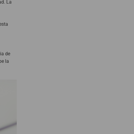
ad. La
esta
ia de
pe la