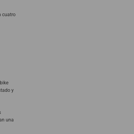
n cuatro
bike
stado y
s
can una