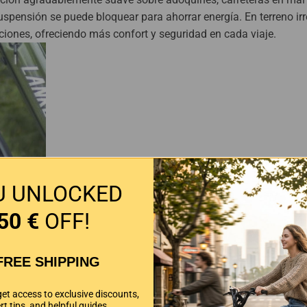
suspensión se puede bloquear para ahorrar energía. En terreno irr
ciones, ofreciendo más confort y seguridad en cada viaje.
U UNLOCKED
50 €
OFF!
FREE SHIPPING
get access to exclusive discounts,
rt tips, and helpful guides.