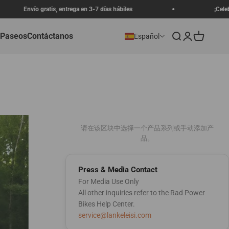
ga en 3-7 días hábiles
¡Celebración del aniversario de 
 Paseos
Contáctanos
Buscar
Iniciar sesión
Carrito
Español
请在该区块中选择一个产品系列或手动添加产
品。
Press & Media Contact
For Media Use Only
All other inquiries refer to the Rad Power
Bikes Help Center.
service@lankeleisi.com