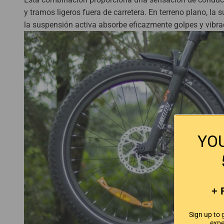
y tramos ligeros fuera de carretera. En terreno plano, la 
la suspensión activa absorbe eficazmente golpes y vibra
YO
+ 
Sign up to 
expe