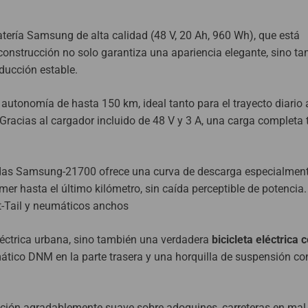
ería Samsung de alta calidad (48 V, 20 Ah, 960 Wh), que está
 construcción no solo garantiza una apariencia elegante, sino t
ducción estable.
 autonomía de hasta 150 km, ideal tanto para el trayecto diario 
Gracias al cargador incluido de 48 V y 3 A, una carga completa 
celdas Samsung-21700 ofrece una curva de descarga especialmen
mer hasta el último kilómetro, sin caída perceptible de potencia.
t-Tail y neumáticos anchos
léctrica urbana, sino también una verdadera
bicicleta eléctrica 
tico DNM en la parte trasera y una horquilla de suspensión co
ión agradablemente suave sobre adoquines, carreteras en mal